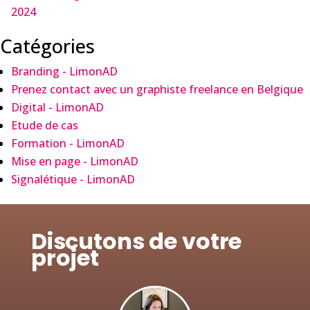
2024
Catégories
Branding - LimonAD
Prenez contact avec un graphiste freelance en Belgique
Digital - LimonAD
Etude de cas
Formation - LimonAD
Mise en page - LimonAD
Signalétique - LimonAD
Discutons de votre
projet