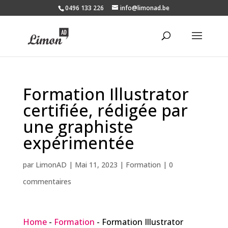
0496 133 226
info@limonad.be
Formation Illustrator
certifiée, rédigée par
une graphiste
expérimentée
par
LimonAD
|
Mai 11, 2023
|
Formation
|
0
commentaires
Home
-
Formation
-
Formation Illustrator