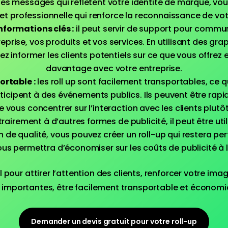
des messages qui reflètent votre identité de marque, vo
et professionnelle qui renforce la reconnaissance de vo
formations clés :
il peut servir de support pour commu
eprise, vos produits et vos services. En utilisant des gr
ez informer les clients potentiels sur ce que vous offrez e
davantage avec votre entreprise.
ortable :
les roll up sont facilement transportables, ce qu
rticipent à des événements publics. Ils peuvent être ra
 vous concentrer sur l’interaction avec les clients plutôt 
rairement à d’autres formes de publicité, il peut être utili
n de qualité, vous pouvez créer un roll-up qui restera pe
vous permettra d’économiser sur les coûts de publicité à 
il pour attirer l’attention des clients, renforcer votre 
 importantes, être facilement transportable et économi
Demander un devis gratuit pour votre roll-up