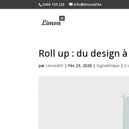
0496 133 226
info@limonad.be
Roll up : du design
par
LimonAD
|
Fév 23, 2026
|
Signalétique
|
0 