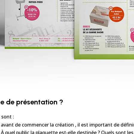
e de présentation ?
 sont :
avant de commencer la création , il est important de définir l
 À quel public la plaquette est-elle destinée ? Quels sont l