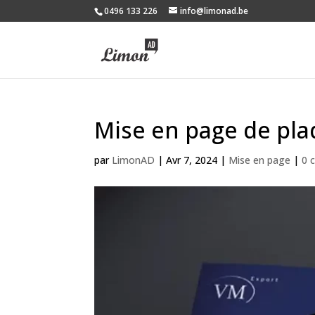
0496 133 226
info@limonad.be
Mise en page de pla
par
LimonAD
|
Avr 7, 2024
|
Mise en page
|
0 