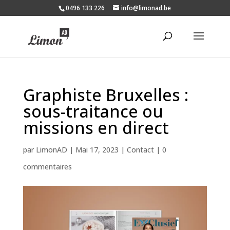
0496 133 226
info@limonad.be
Graphiste Bruxelles :
sous-traitance ou
missions en direct
par
LimonAD
|
Mai 17, 2023
|
Contact
|
0
commentaires