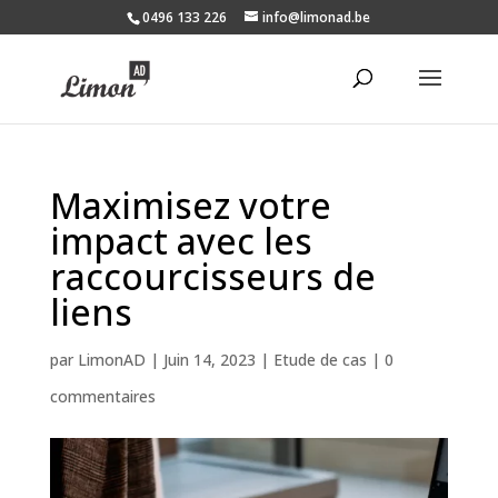
0496 133 226
info@limonad.be
Maximisez votre
impact avec les
raccourcisseurs de
liens
par
LimonAD
|
Juin 14, 2023
|
Etude de cas
|
0
commentaires