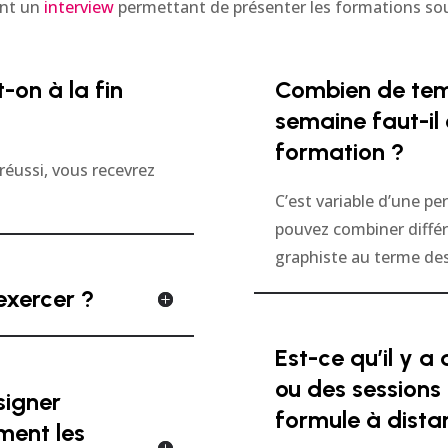
ent un
interview
permettant de présenter les formations sou
-on à la fin
Combien de tem
semaine faut-il
formation ?
réussi, vous recevrez
C’est variable d’une pe
pouvez combiner différ
graphiste au terme de
exercer ?
Est-ce qu’il y a
ou des sessions
signer
formule à dista
ment les