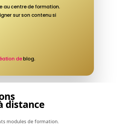
e au centre de formation.
gner sur son contenu si
éation de
blog.
ions
à distance
ents modules de formation.