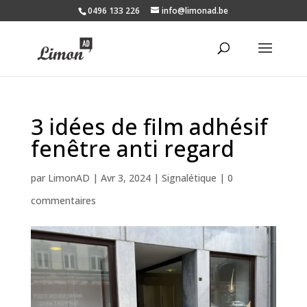
0496 133 226
info@limonad.be
3 idées de film adhésif
fenêtre anti regard
par
LimonAD
|
Avr 3, 2024
|
Signalétique
|
0
commentaires