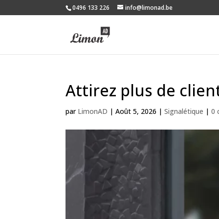
0496 133 226
info@limonad.be
Attirez plus de clie
par
LimonAD
|
Août 5, 2026
|
Signalétique
|
0 